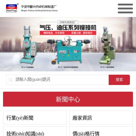
搜索
新聞中心
行業(yè)新聞
廠家資訊
技術(shù)知識(shí)
價(jià)格行情