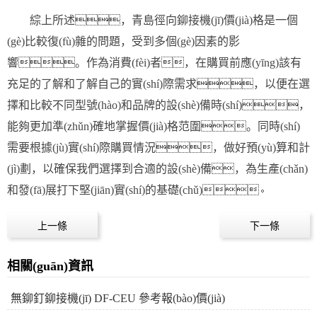
綜上所述，青島徑向鉚接機(jī)價(jià)格是一個
(gè)比較復(fù)雜的問題，受到多個(gè)因素的影
響。作為消費(fèi)者，在購買前應(yīng)該有
充足的了解和了解自己的實(shí)際需求，以便在選
擇和比較不同型號(hào)和品牌的設(shè)備時(shí)，
能夠更加準(zhǔn)確地掌握價(jià)格范圍。同時(shí)
需要根據(jù)實(shí)際購買情況，做好預(yù)算和計
(jì)劃，以確保我們選擇到合適的設(shè)備，為生產(chǎn)
和發(fā)展打下堅(jiān)實(shí)的基礎(chǔ)。
上一條
下一條
相關(guān)資訊
無鉚釘鉚接機(jī) DF-CEU 參考報(bào)價(jià)