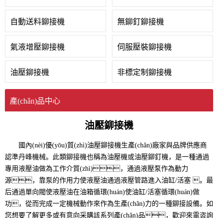
自動送料鉚接機
無鉚釘鉚接機
氣液增壓鉚接機
伺服壓裝鉚接機
油壓鉚接機
非標定制鉚接機
產(chǎn)品中心
油壓鉚接機
國內(nèi)優(yōu)質(zhì)油壓鉚接機生產(chǎn)廠家與品牌供應商
認準丹峰機械。此類鉚接機也稱為油壓機或油壓鉚釘機，是一種通過
專用液壓油做為工作介質(zhì)，通過液壓泵作為動力
源，靠泵的作用力使液壓油通過液壓管路進入油缸/活塞 。最
后通過單向閥使液壓油在油箱循環(huán)使油缸/活塞循環(huán)做
功，從而完成一定機械動作來作為生產(chǎn)力的一種鉚接設備。如
您想要了解更多或有意向采購該系列產(chǎn)品，歡迎來電咨詢