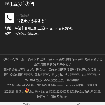
聯(lián)系我們
咨詢電話
18967848081
地址：寧波市鄞州云龍工業(yè)區(qū)云莫路5號
郵箱：
web@nb-dfjx.com
地區(qū)分站
：
浙江
杭州
寧波
溫州
江蘇
泰州
南京
無錫
徐州
蘇州
常州
安徽
合肥
山東
濟南
青島
淄博
煙臺
濰坊
寧波丹峰機械專業(yè)設計研發(fā)生產(chǎn)銷售各種氣動/徑向/
液壓鉚接機
，并
提供設備的圖片、視頻、結(jié)構、功能、原理、作
用、用途、品牌、價格等信息
? 2003-2024 寧波市鄞州丹峰機械制造廠 www.sunsoo.cn 版權所有
浙ICP備
2022023438號-1
浙公網(wǎng)安備33021202003598號
網(wǎng)站地圖
XML
技術支持：和眾互聯(lián)