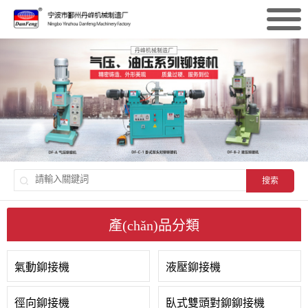
搜索
產(chǎn)品分類
氣動鉚接機
液壓鉚接機
徑向鉚接機
臥式雙頭對鉚鉚接機