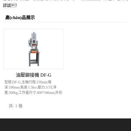
詳談！
產(chǎn)品展示
油壓鉚接機 DF-G
型號:DF-G;主軸行程:150mm;喉
深:190mm;馬達:1.5kw;壓力:3-5T;凈
重:500kg;工作臺尺寸:400*340mm;外形
尺寸:870*600*900mm;別名:油壓機
共: 1 條